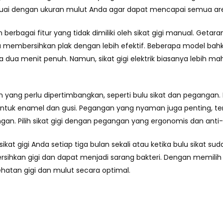
 sesuai dengan ukuran mulut Anda agar dapat mencapai semua ar
kan berbagai fitur yang tidak dimiliki oleh sikat gigi manual. Get
tu membersihkan plak dengan lebih efektif. Beberapa model bah
 dua menit penuh. Namun, sikat gigi elektrik biasanya lebih 
 lain yang perlu dipertimbangkan, seperti bulu sikat dan pegangan
untuk enamel dan gusi. Pegangan yang nyaman juga penting, te
n. Pilih sikat gigi dengan pegangan yang ergonomis dan anti-s
kat gigi Anda setiap tiga bulan sekali atau ketika bulu sikat sud
sihkan gigi dan dapat menjadi sarang bakteri. Dengan memilih
hatan gigi dan mulut secara optimal.