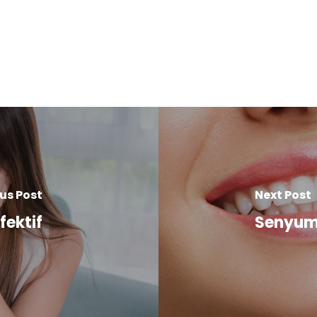
us Post
Next Post
fektif
Senyum 