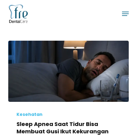
Skip
Menu
to
main
content
Sleep
Apnea
Kesehatan
Saat
Sleep Apnea Saat Tidur Bisa
Tidur
Membuat Gusi Ikut Kekurangan