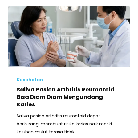
Saliva
Pasien
Kesehatan
Arthritis
Saliva Pasien Arthritis Reumatoid
Reumatoid
Bisa Diam Diam Mengundang
Bisa
Karies
Diam
Saliva pasien arthritis reumatoid dapat
Diam
berkurang, membuat risiko karies naik meski
Mengundang
keluhan mulut terasa tidak…
Karies