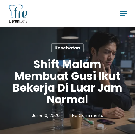
Skip
Menu
to
main
content
Kesehatan
Shift Malam
Membuat Gusi Ikut
Bekerja Di Luar Jam
Normal
June 10, 2026
No Comments