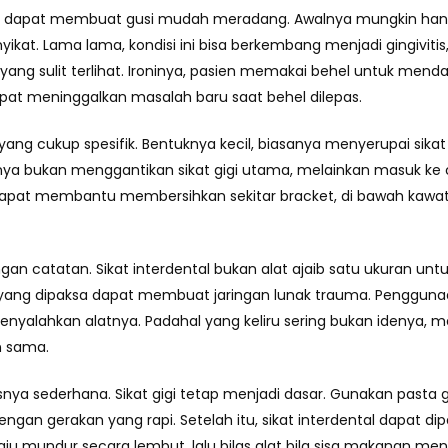
et dapat membuat gusi mudah meradang. Awalnya mungkin han
t. Lama lama, kondisi ini bisa berkembang menjadi gingivitis, 
a yang sulit terlihat. Ironinya, pasien memakai behel untuk mend
apat meninggalkan masalah baru saat behel dilepas.
n yang cukup spesifik. Bentuknya kecil, biasanya menyerupai sikat
sinya bukan menggantikan sikat gigi utama, melainkan masuk ke
ni dapat membantu membersihkan sekitar bracket, di bawah kawat
gan catatan. Sikat interdental bukan alat ajaib satu ukuran unt
 yang dipaksa dapat membuat jaringan lunak trauma. Pengguna
menyalahkan alatnya. Padahal yang keliru sering bukan idenya, me
n sama.
isnya sederhana. Sikat gigi tetap menjadi dasar. Gunakan pasta g
engan gerakan yang rapi. Setelah itu, sikat interdental dapat 
u mundur secara lembut, lalu bilas alat bila sisa makanan mene