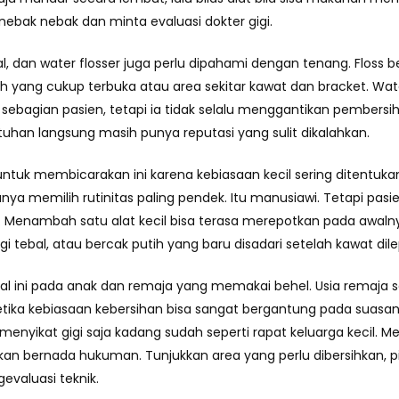
ebak nebak dan minta evaluasi dokter gigi.
al, dan water flosser juga perlu dipahami dengan tenang. Floss 
elah yang cukup terbuka atau area sekitar kawat dan bracket. 
sebagian pasien, tetapi ia tidak selalu menggantikan pember
tuhan langsung masih punya reputasi yang sulit dikalahkan.
untuk membicarakan ini karena kebiasaan kecil sering ditentuk
nya memilih rutinitas paling pendek. Itu manusiawi. Tetapi pa
Menambah satu alat kecil bisa terasa merepotkan pada awalnya
gi tebal, atau bercak putih yang baru disadari setelah kawat dile
l ini pada anak dan remaja yang memakai behel. Usia remaja se
tika kebiasaan kebersihan bisa sangat bergantung pada suasana 
menyikat gigi saja kadang sudah seperti rapat keluarga kecil. M
kan bernada hukuman. Tunjukkan area yang perlu dibersihkan, pi
evaluasi teknik.