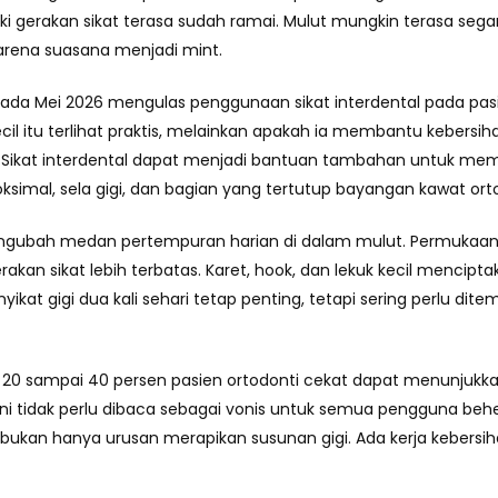
ski gerakan sikat terasa sudah ramai. Mulut mungkin terasa sega
arena suasana menjadi mint.
 pada Mei 2026 mengulas penggunaan sikat interdental pada pasi
il itu terlihat praktis, melainkan apakah ia membantu kebersih
Sikat interdental dapat menjadi bantuan tambahan untuk memb
oksimal, sela gigi, dan bagian yang tertutup bayangan kawat ort
bah medan pertempuran harian di dalam mulut. Permukaan gig
kan sikat lebih terbatas. Karet, hook, dan lekuk kecil mencip
ikat gigi dua kali sehari tetap penting, tetapi sering perlu ditem
 20 sampai 40 persen pasien ortodonti cekat dapat menunjukkan
ni tidak perlu dibaca sebagai vonis untuk semua pengguna behel
kan hanya urusan merapikan susunan gigi. Ada kerja kebersihan