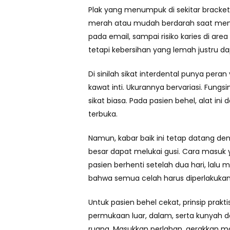
Plak yang menumpuk di sekitar brack
merah atau mudah berdarah saat menyika
pada email, sampai risiko karies di are
tetapi kebersihan yang lemah justru d
Di sinilah sikat interdental punya pera
kawat inti. Ukurannya bervariasi. Fung
sikat biasa. Pada pasien behel, alat i
terbuka.
Namun, kabar baik ini tetap datang den
besar dapat melukai gusi. Cara masuk
pasien berhenti setelah dua hari, lalu 
bahwa semua celah harus diperlakuka
Untuk pasien behel cekat, prinsip prakt
permukaan luar, dalam, serta kunyah d
ruang. Masukkan perlahan, gerakkan maj