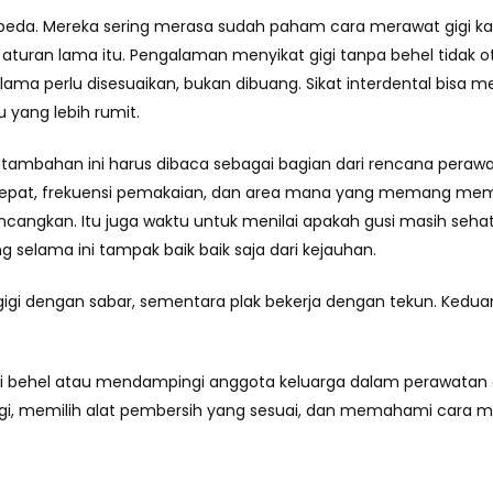
beda. Mereka sering merasa sudah paham cara merawat gigi ka
turan lama itu. Pengalaman menyikat gigi tanpa behel tidak o
ama perlu disesuaikan, bukan dibuang. Sikat interdental bisa me
 yang lebih rumit.
 tambahan ini harus dibaca sebagai bagian dari rencana peraw
 tepat, frekuensi pemakaian, dan area mana yang memang memb
cangkan. Itu juga waktu untuk menilai apakah gusi masih sehat,
elama ini tampak baik baik saja dari kejauhan.
 gigi dengan sabar, sementara plak bekerja dengan tekun. Ked
ehel atau mendampingi anggota keluarga dalam perawatan ort
igi, memilih alat pembersih yang sesuai, dan memahami cara m