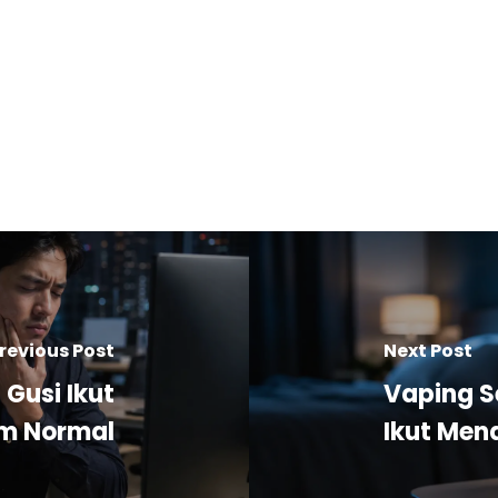
revious Post
Next Post
Gusi Ikut
Vaping S
am Normal
Ikut Me