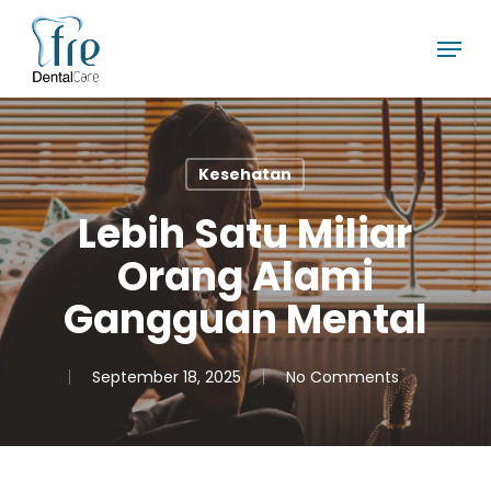
Skip
Menu
to
main
content
Kesehatan
Lebih Satu Miliar
Orang Alami
Gangguan Mental
September 18, 2025
No Comments