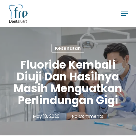
Skip
Menu
to
main
content
Kesehatan
Fluoride Kembali
Diuji Dan Hasilnya
Masih Menguatkan
Perlindungan Gigi
May 18, 2026
No Comments