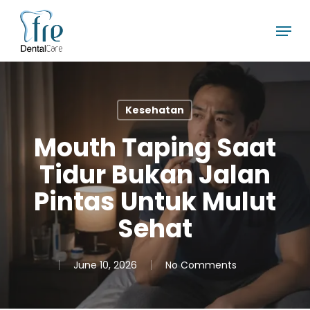
Skip
Menu
to
main
content
Kesehatan
Mouth Taping Saat
Tidur Bukan Jalan
Pintas Untuk Mulut
Sehat
June 10, 2026
No Comments