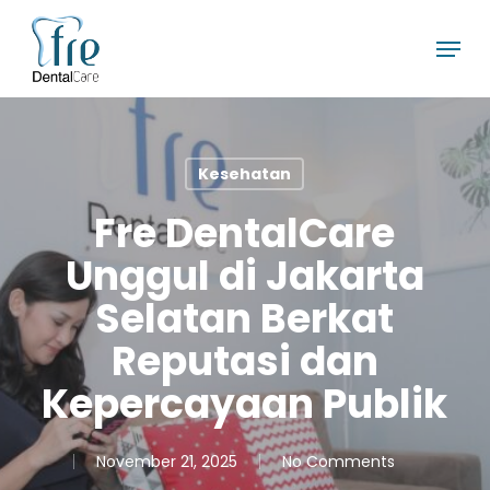
Skip
Menu
to
main
content
Kesehatan
Fre DentalCare
Unggul di Jakarta
Selatan Berkat
Reputasi dan
Kepercayaan Publik
November 21, 2025
No Comments