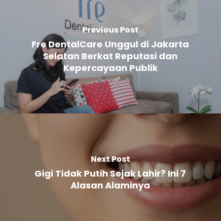
Previous Post
Fre DentalCare Unggul di Jakarta
Selatan Berkat Reputasi dan
Kepercayaan Publik
Next Post
Gigi Tidak Putih Sejak Lahir? Ini 7
Alasan Alaminya