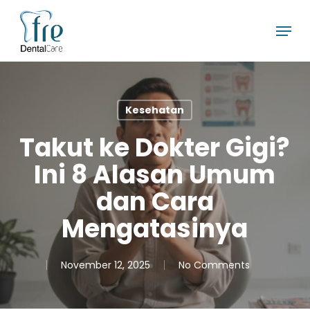
Skip
Menu
to
main
content
Kesehatan
Takut ke Dokter Gigi?
Ini 8 Alasan Umum
dan Cara
Mengatasinya
November 12, 2025
No Comments